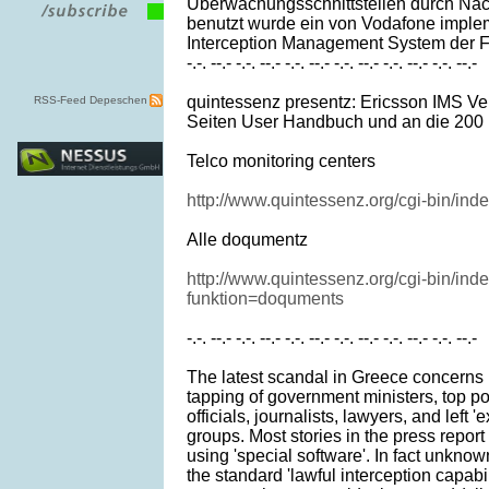
Überwachungsschnittstellen durch Nac
benutzt wurde ein von Vodafone imple
Interception Management System der F
-.-. --.- -.-. --.- -.-. --.- -.-. --.- -.-. --.- -.-. --.-
quintessenz presentz: Ericsson IMS Ve
RSS-Feed Depeschen
Seiten User Handbuch und an die 200 
Telco monitoring centers
http://www.quintessenz.org/cgi-bin/i
Alle doqumentz
http://www.quintessenz.org/cgi-bin/ind
funktion=doquments
-.-. --.- -.-. --.- -.-. --.- -.-. --.- -.-. --.- -.-. --.-
The latest scandal in Greece concerns 
tapping of government ministers, top p
officials, journalists, lawyers, and left '
groups. Most stories in the press report
using 'special software'. In fact unkno
the standard 'lawful interception capabili