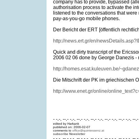
company has to provide, bypassed (all
authorisation process to activate the in
listened to the conversations that were
pay-as-you-go mobile phones.
Der Bericht der ERT [öffentlich rechtli
http://news.ert.gr/en/newsDetails.asp
Quick and dirty transcript of the Erics
2006 02 06 done by George Danezis - m
http://homes.esat.kuleuven.be/~gdanezi
Die Mitschrift der PK im griechischen O
http://www.enet.gr/online/online_tex
- -.-. --.- -.-. --.- -.-. --.- -.-. --.- -.-. --.- -.-. --.-
edited by Harkank
published on: 2006-02-07
comments to
office@quintessenz.at
subscribe Newsletter
- -.-. --.- -.-. --.- -.-. --.- -.-. --.- -.-. --.- -.-. --.-