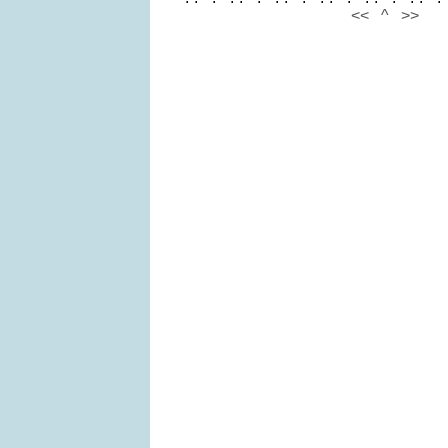
<<
^
>>