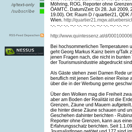
Möhring, ROG, Reporter ohne Grenzen,
ÖAMTC. Datum/Zeit: Di 28. Juli 2009, 
19.00). Ort: Raum D / quartier21, QDK 
Wien.
http://quartier21.mqw.at/uebersic
-.-. --.- -.-. --.- -.-. --.- -.-. --.- -.-. --.- -.-. --.-
http://www.quintessenz.at/d/00010000
RSS-Feed Depeschen
Bei hochsommerlichen Temperaturen u
geht Georg Markus Kainz beim q/Talk 
jenen Fragen nach, die nicht in bunte
der Tourismusindustrie abgedruckt sind
Als Gäste stehen zwei Damen Rede und
beruflich mit jenen Seiten einer Reise
über die in der Werbung gerne geschw
Über den Wolken mag die Freiheit zwar
aber am Boden der Realität ist die Er
Grenzen, Zäune und Mauern aufgeteilt. 
die hinter diese Zäune schauen und u
Geschehen dahinter berichten - Rubin
Reporter ohne Grenzen, kann aus eine
Erfahrungsschatz berichten. Seit 1.1.0
JournalistInnen getötet und 177 sind i