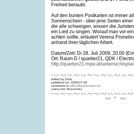
Freiheit beraubt.
Auf den bunten Postkarten ist immer al
Sonnenschein - über jene Seiten einer 
die alle schweigen, wissen die Juris
ein Lied zu singen. Worauf man vor ei
achten sollte, erläutert Verena Pron
anhand ihrer täglichen Arbeit.
Datum/Zeit: Di 28. Juli 2009, 20.00 (Ei
Ort: Raum D / quartier21, QDK / Elect
http://quartier21.mqw.at/uebersichtspla
- -.-. --.- -.-. --.- -.-. --.- -.-. --.- -.-. --.- -.-. --.-
edited by Chris
published on: 2009-07-28
comments to
office@quintessenz.at
subscribe Newsletter
- -.-. --.- -.-. --.- -.-. --.- -.-. --.- -.-. --.- -.-. --.-
<<
^
>>