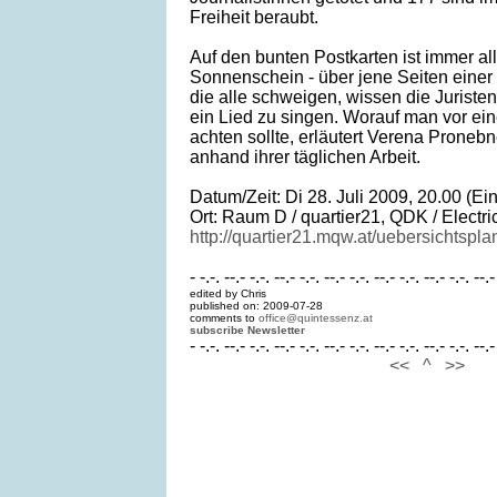
Freiheit beraubt.
Auf den bunten Postkarten ist immer al
Sonnenschein - über jene Seiten einer 
die alle schweigen, wissen die Juris
ein Lied zu singen. Worauf man vor ei
achten sollte, erläutert Verena Pron
anhand ihrer täglichen Arbeit.
Datum/Zeit: Di 28. Juli 2009, 20.00 (Ei
Ort: Raum D / quartier21, QDK / Elect
http://quartier21.mqw.at/uebersichtspla
- -.-. --.- -.-. --.- -.-. --.- -.-. --.- -.-. --.- -.-. --.-
edited by Chris
published on: 2009-07-28
comments to
office@quintessenz.at
subscribe Newsletter
- -.-. --.- -.-. --.- -.-. --.- -.-. --.- -.-. --.- -.-. --.-
<<
^
>>