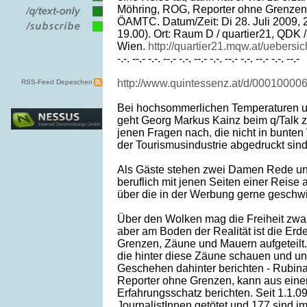
Möhring, ROG, Reporter ohne Grenzen,
ÖAMTC. Datum/Zeit: Di 28. Juli 2009, 
19.00). Ort: Raum D / quartier21, QDK 
Wien.
http://quartier21.mqw.at/uebersic
-.-. --.- -.-. --.- -.-. --.- -.-. --.- -.-. --.- -.-. --.-
http://www.quintessenz.at/d/00010000
RSS-Feed Depeschen
Bei hochsommerlichen Temperaturen u
geht Georg Markus Kainz beim q/Talk 
jenen Fragen nach, die nicht in bunte
der Tourismusindustrie abgedruckt sind
Als Gäste stehen zwei Damen Rede und
beruflich mit jenen Seiten einer Reise
über die in der Werbung gerne geschw
Über den Wolken mag die Freiheit zwar
aber am Boden der Realität ist die Er
Grenzen, Zäune und Mauern aufgeteilt. 
die hinter diese Zäune schauen und u
Geschehen dahinter berichten - Rubin
Reporter ohne Grenzen, kann aus eine
Erfahrungsschatz berichten. Seit 1.1.0
JournalistInnen getötet und 177 sind i