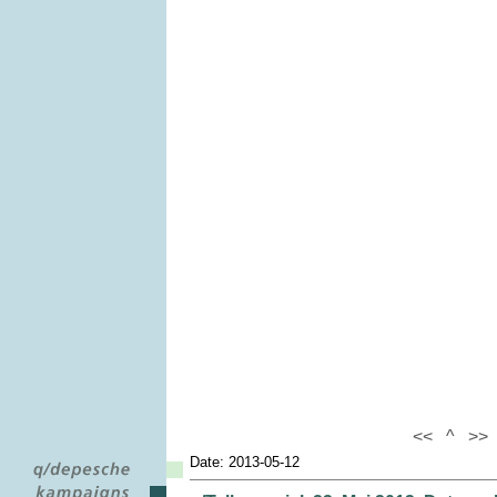
<<
^
>>
Date: 2013-05-12