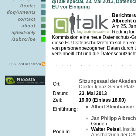
q/Talk special, 23. Mai 2013, Daten
EU vor Einigung
Berichters
Albrecht 
Am 25. Jan
Reding für
Kommission eine neue Datenschutz-Gr
diese EU Datenschutzreform sollen Reg
von personenbezogenen Daten durch 
vereinheitlicht und die Datenschutzrich
-.-. --.- -.-. --.- -.-. --.- -.-. --.- -.-. --.- -.-. --.-
RSS-Feed Depeschen
Sitzungssaal der Akade
Ort:
Doktor-Ignaz-Seipel-Platz
Datum:
23. Mai 2013
Zeit:
19.00 (Einlass 18.00)
Albert Steinhauser
Einführung:
Jan Philipp Albrech
Grünen
Walter Peissl
,
Instit
Podium:
Abschätzung der Ö