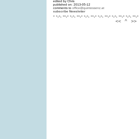
edited by Chris
published on: 2013-05-12
comments to
office@quintessenz.at
subscribe Newsletter
- -.-. --.- -.-. --.- -.-. --.- -.-. --.- -.-. --.- -.-. --.-
<<
^
>>