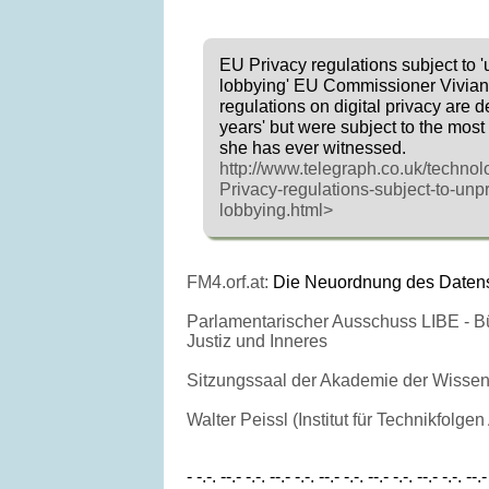
EU Privacy regulations subject to
lobbying' EU Commissioner Vivia
regulations on digital privacy are d
years' but were subject to the mos
she has ever witnessed.
http://www.telegraph.co.uk/techn
Privacy-regulations-subject-to-un
lobbying.html>
FM4.orf.at:
Die Neuordnung des Datens
Parlamentarischer Ausschuss LIBE - Bü
Justiz und Inneres
Sitzungssaal der Akademie der Wissen
Walter Peissl (Institut für Technikfolg
- -.-. --.- -.-. --.- -.-. --.- -.-. --.- -.-. --.- -.-. --.-