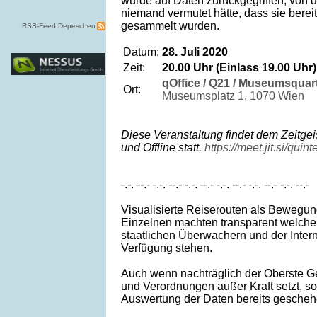
wurde auf Daten zurückgegriffen, von 
niemand vermutet hätte, dass sie bereit
gesammelt wurden.
RSS-Feed Depeschen
Datum:
28. Juli 2020
Zeit:
20.00 Uhr (Einlass 19.00 Uhr)
qOffice / Q21 / Museumsquart
Ort:
Museumsplatz 1, 1070 Wien
Diese Veranstaltung findet dem Zeitge
und Offline statt.
https://meet.jit.si/qui
-.-. --.- -.-. --.- -.-. --.- -.-. --.- -.-. --.- -.-. --.-
Visualisierte Reiserouten als Bewegu
Einzelnen machten transparent welche 
staatlichen Überwachern und der Intern
Verfügung stehen.
Auch wenn nachträglich der Oberste G
und Verordnungen außer Kraft setzt, so
Auswertung der Daten bereits gescheh