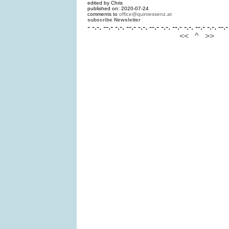
edited by Chris
published on: 2020-07-24
comments to
office@quintessenz.at
subscribe Newsletter
- -.-. --.- -.-. --.- -.-. --.- -.-. --.- -.-. --.- -.-. --.-
<<
^
>>